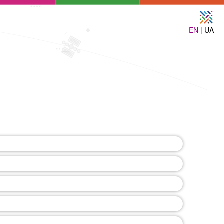
EN
| UA