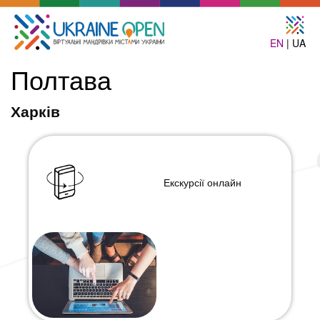
EN
| UA
Полтава
Харків
Екскурсії онлайн