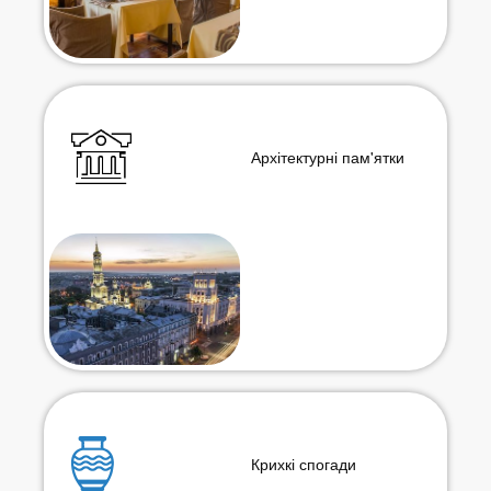
Архітектурні пам'ятки
Крихкі спогади