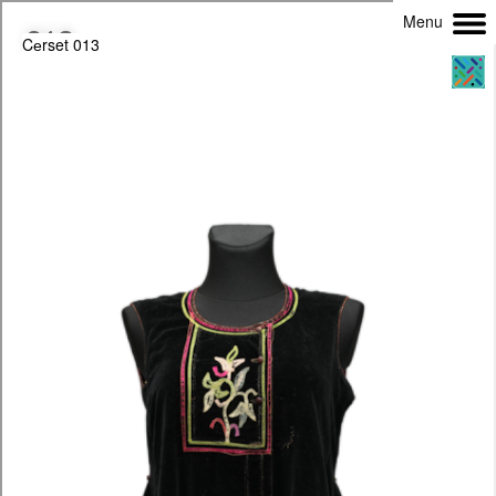
Menu
Cеrset 013