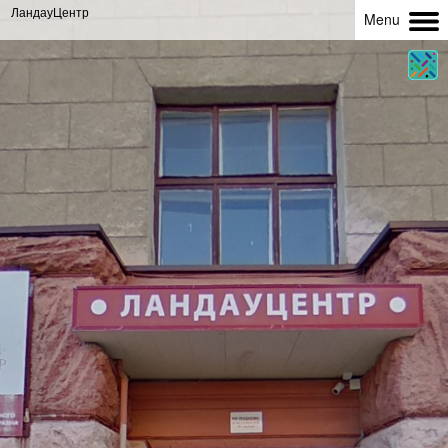
ЛандауЦентр
Menu