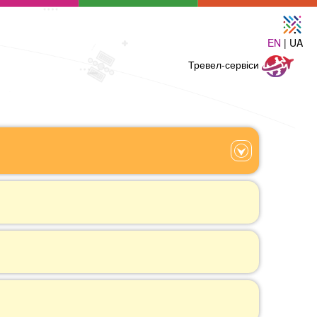
EN
| UA
Тревел-
Тревел-сервіси
сервіси