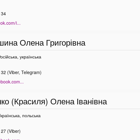
 34
ok.com/i...
ина Олена Григорівна
Російська, українська
32 (Viber, Telegram)
ebook.com...
о (Красиля) Олена Іванівна
Українська, польська
27 (Viber)