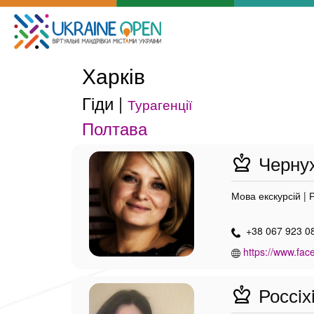
Харків
Гіди |
Турагенції
Полтава
Чернух
Мова екскурсій | 
+38 067 923 0
https://www.fac
Россiх