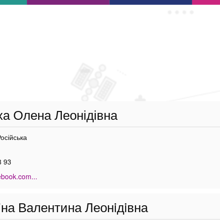
а Олена Леонідівна
Російська
8 93
ebook.com...
iна Валентина Леонiдiвна