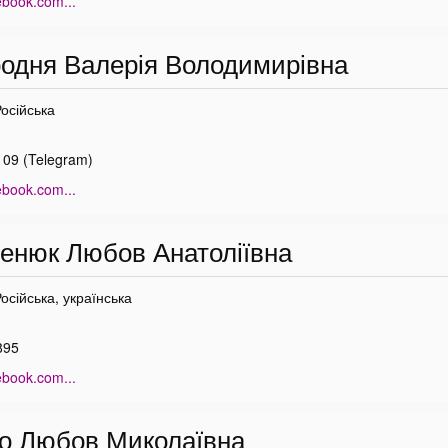
ebook.com...
одня Валерія Володимирівна
Російська
 09 (Telegram)
ebook.com...
нюк Любов Анатоліївна
Російська, українська
895
ebook.com...
о Любов Миколаївна