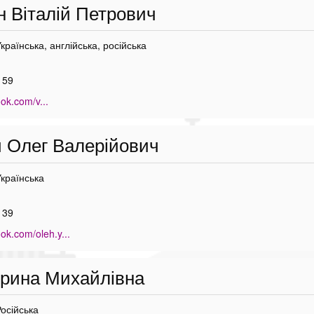
 Віталій Петрович
Українська, англійська, російська
 59
ook.com/v...
 Олег Валерійович
Українська
 39
ok.com/oleh.y...
рина Михайлівна
Російська