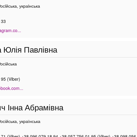
Росiйська, украiнська
 33
tagram.co...
 Юлія Павлівна
Російська
95 (Viber)
ebook.com...
 Інна Абрамівна
Російська, українська
71 (Viber) +38 096 079 18 94 +38 057 756 01 95 (Viber) +38 098 056