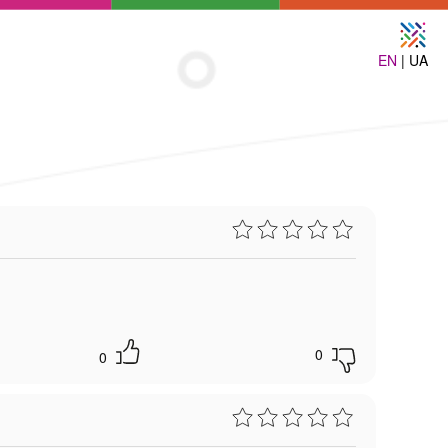
EN
| UA
0
0