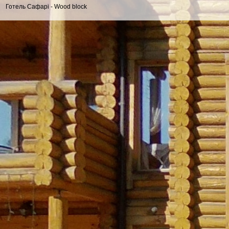
Готель Сафарі - Wood block